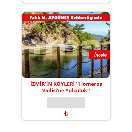
İZMİR'İN KÖYLERİ ''Homeros
Vadisi’ne Yolculuk''
₺