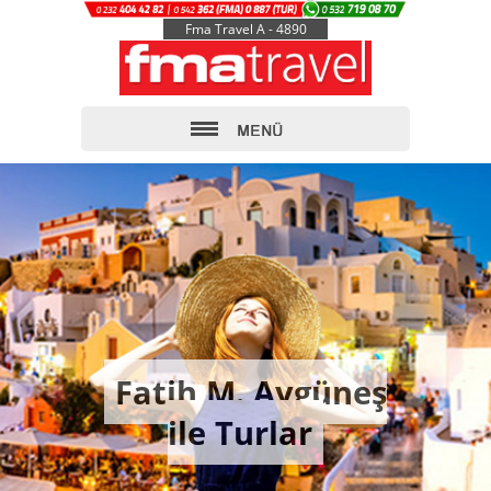
Fma Travel A - 4890
Fatih M. Aygüneş
ile Turlar