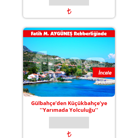
₺
Gülbahçe’den Küçükbahçe’ye
''Yarımada Yolculuğu''
₺