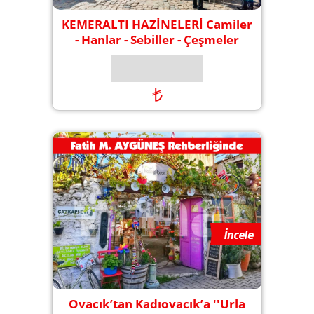
KEMERALTI HAZİNELERİ Camiler
- Hanlar - Sebiller - Çeşmeler
₺
Ovacık’tan Kadıovacık’a ''Urla