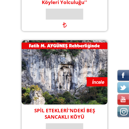
Köyleri Yolculuğu''
₺
SPİL ETEKLERİ'NDEKİ BEŞ
SANCAKLI KÖYÜ