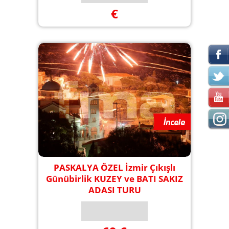
€
PASKALYA ÖZEL İzmir Çıkışlı
Günübirlik KUZEY ve BATI SAKIZ
ADASI TURU