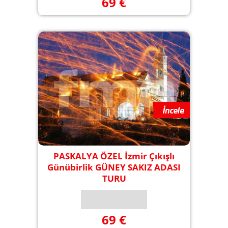
69 €
PASKALYA ÖZEL İzmir Çıkışlı
Günübirlik GÜNEY SAKIZ ADASI
TURU
69 €