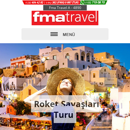
Fma Travel A - 4890
Roket Savaşları
Turu