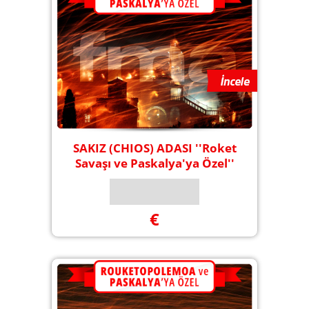
SAKIZ (CHIOS) ADASI ''Roket
Savaşı ve Paskalya'ya Özel''
€